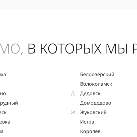
МО,
В КОТОРЫХ МЫ 
иха
Белоозёрский
е
Волоколамск
ыно
Д
Дедовск
прудный
Домодедово
вск
Ж
Жуковский
евка
Истра
на
Королев