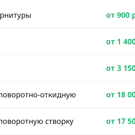
урнитуры
от 900 
от 1 40
от 3 15
 поворотно-откидную
от 18 0
 поворотную створку
от 17 5