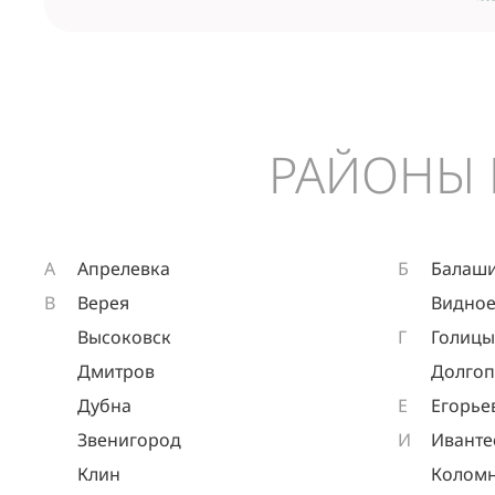
РАЙОНЫ 
А
Апрелевка
Б
Балаш
В
Верея
Видно
Высоковск
Г
Голиц
Дмитров
Долго
Дубна
Е
Егорье
Звенигород
И
Иванте
Клин
Колом