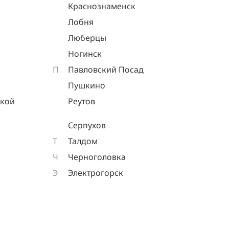
Краснознаменск
Лобня
Люберцы
Ногинск
П
Павловский Посад
Пушкино
ской
Реутов
Серпухов
Т
Талдом
Ч
Черноголовка
Э
Электрогорск