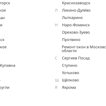
горск
Краснозаводск
кое
Л
Ликино-Дулёво
ицы
Лыткарино
и
Н
Наро-Фоминск
Орехово-Зуево
ск
Протвино
кое
Ремонт окон в Москов
области
С
Сергиев Посад
 Купавна
Ступино
Хотьково
а
Щ
Щёлково
оугли
Я
Яхрома