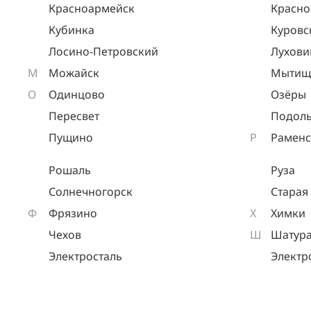
Красноармейск
Красно
Кубинка
Куровс
Лосино-Петровский
Лухов
М
Можайск
Мытищ
О
Одинцово
Озёры
Пересвет
Подоль
Пущино
Р
Раменс
Рошаль
Руза
Солнечногорск
Старая
Ф
Фрязино
Х
Химки
Чехов
Ш
Шатур
Электросталь
Электр