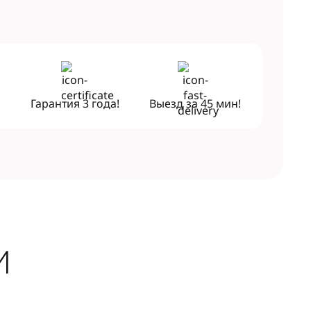
!
Гарантия
3 года!
Выезд за
45 мин!
И