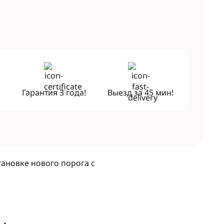
!
Гарантия
3 года!
Выезд за
45 мин!
тановке нового порога с