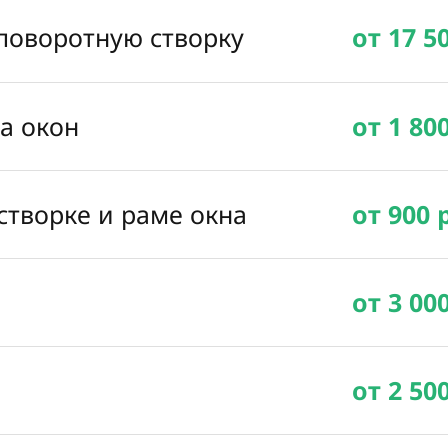
 поворотную створку
от 17 5
ка окон
от 1 80
створке и раме окна
от 900 
от 3 00
от 2 50