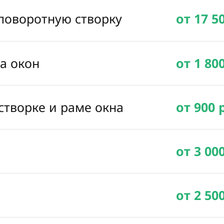
 поворотную створку
от 17 5
ка окон
от 1 80
створке и раме окна
от 900 
от 3 00
от 2 50