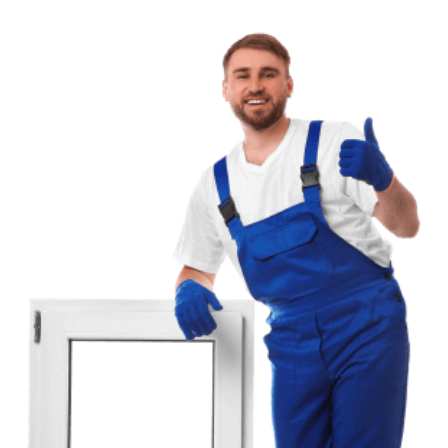
от
800
руб.