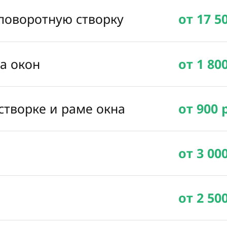
 поворотную створку
от 17 5
ка окон
от 1 80
створке и раме окна
от 900 
от 3 00
от 2 50