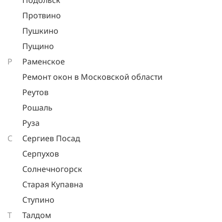
Подольск
Протвино
Пушкино
Пущино
Р
Раменское
Ремонт окон в Московской области
Реутов
Рошаль
Руза
С
Сергиев Посад
Серпухов
Солнечногорск
Старая Купавна
Ступино
Т
Талдом