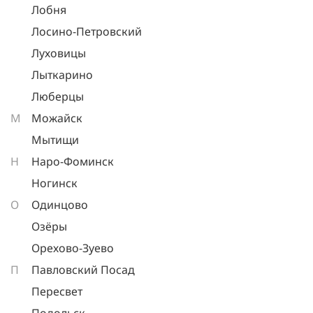
Лобня
Лосино-Петровский
Луховицы
Лыткарино
Люберцы
М
Можайск
Мытищи
Н
Наро-Фоминск
Ногинск
О
Одинцово
Озёры
Орехово-Зуево
П
Павловский Посад
Пересвет