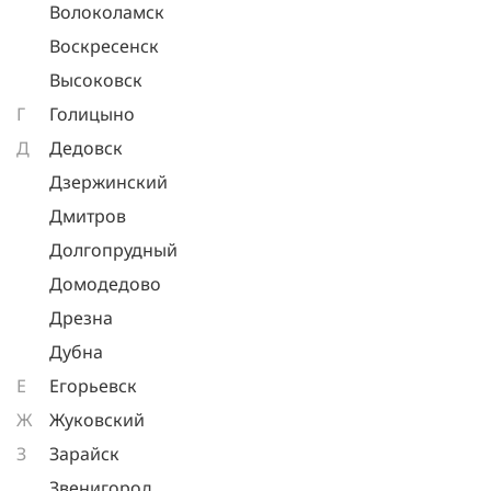
Волоколамск
Воскресенск
Высоковск
Г
Голицыно
Д
Дедовск
Дзержинский
Дмитров
Долгопрудный
Домодедово
Дрезна
Дубна
Е
Егорьевск
Ж
Жуковский
З
Зарайск
Звенигород