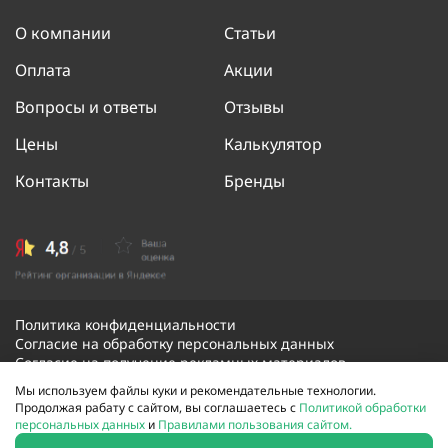
О компании
Статьи
Оплата
Акции
Вопросы и ответы
Отзывы
Цены
Калькулятор
Контакты
Бренды
Политика конфиденциальности
Согласие на обработку персональных данных
Согласие на получение рекламных материалов
Мы используем файлы куки и рекомендательные технологии.
Продолжая рабату с сайтом, вы соглашаетесь с
Политикой обработки
© 2026 Скорая оконная помощь. Все права защищены.
персональных данных
и
Правилами пользования сайтом.
Сайт не является публичной офертой и носит