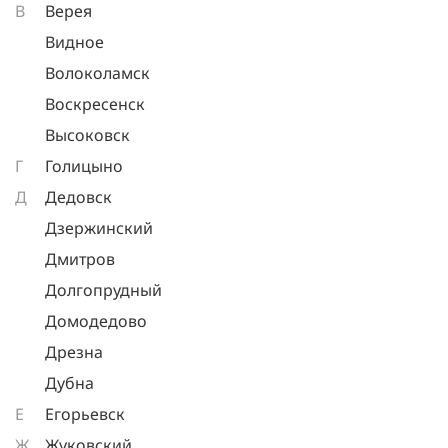
В
Верея
Видное
Волоколамск
Воскресенск
Высоковск
Г
Голицыно
Д
Дедовск
Дзержинский
Дмитров
Долгопрудный
Домодедово
Дрезна
Дубна
Е
Егорьевск
Ж
Жуковский