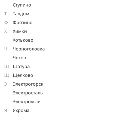
Ступино
Т
Талдом
Ф
Фрязино
Х
Химки
Хотьково
Ч
Черноголовка
Чехов
Ш
Шатура
Щ
Щёлково
Э
Электрогорск
Электросталь
Электроугли
Я
Яхрома