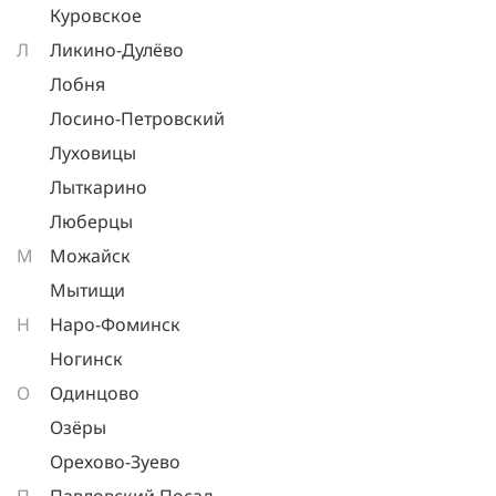
Куровское
Л
Ликино-Дулёво
Лобня
Лосино-Петровский
Луховицы
Лыткарино
Люберцы
М
Можайск
Мытищи
Н
Наро-Фоминск
Ногинск
О
Одинцово
Озёры
Орехово-Зуево