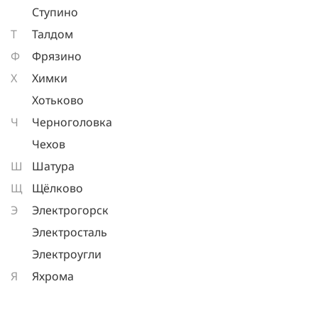
Ступино
Т
Талдом
Ф
Фрязино
Х
Химки
Хотьково
Ч
Черноголовка
Чехов
Ш
Шатура
Щ
Щёлково
Э
Электрогорск
Электросталь
Электроугли
Я
Яхрома