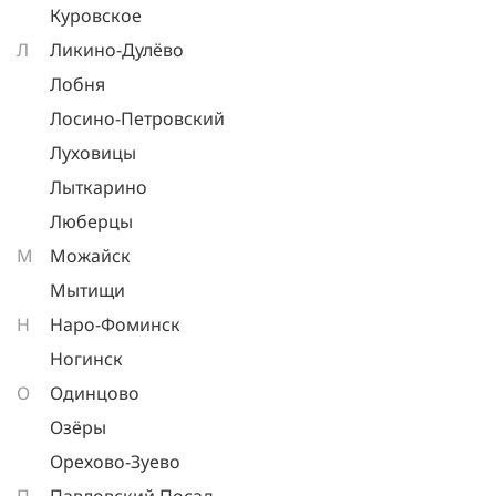
Куровское
Л
Ликино-Дулёво
Лобня
Лосино-Петровский
Луховицы
Лыткарино
Люберцы
М
Можайск
Мытищи
Н
Наро-Фоминск
Ногинск
О
Одинцово
Озёры
Орехово-Зуево