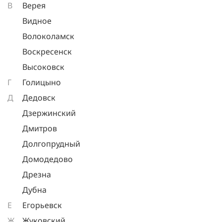
В
Верея
Видное
Волоколамск
Воскресенск
Высоковск
Г
Голицыно
Д
Дедовск
Дзержинский
Дмитров
Долгопрудный
Домодедово
Дрезна
Дубна
Е
Егорьевск
Ж
Жуковский