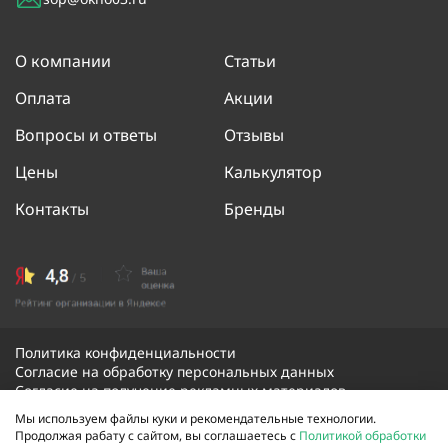
О компании
Статьи
Оплата
Акции
Вопросы и ответы
Отзывы
Цены
Калькулятор
Контакты
Бренды
Политика конфиденциальности
Согласие на обработку персональных данных
Согласие на получение рекламных материалов
Мы используем файлы куки и рекомендательные технологии.
Продолжая рабату с сайтом, вы соглашаетесь с
Политикой обработки
© 2026 Скорая оконная помощь. Все права защищены.