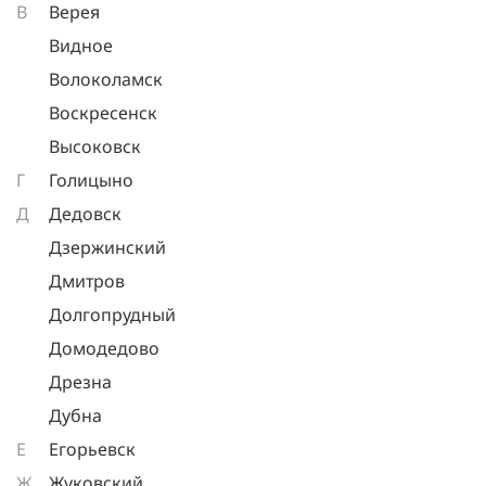
В
Верея
Видное
Волоколамск
Воскресенск
Высоковск
Г
Голицыно
Д
Дедовск
Дзержинский
Дмитров
Долгопрудный
Домодедово
Дрезна
Дубна
Е
Егорьевск
Ж
Жуковский