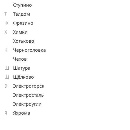
Ступино
Т
Талдом
Ф
Фрязино
Х
Химки
Хотьково
Ч
Черноголовка
Чехов
Ш
Шатура
Щ
Щёлково
Э
Электрогорск
Электросталь
Электроугли
Я
Яхрома