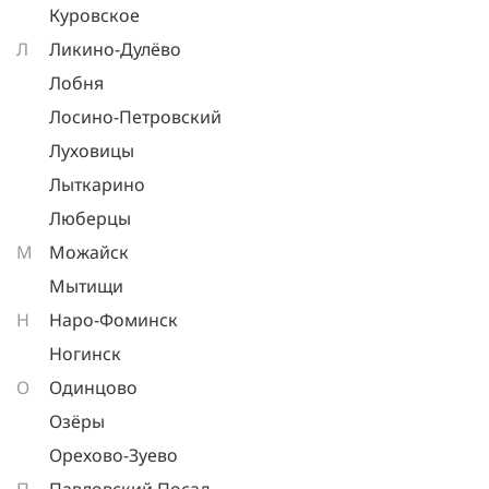
Куровское
Л
Ликино-Дулёво
Лобня
Лосино-Петровский
Луховицы
Лыткарино
Люберцы
М
Можайск
Мытищи
Н
Наро-Фоминск
Ногинск
О
Одинцово
Озёры
Орехово-Зуево