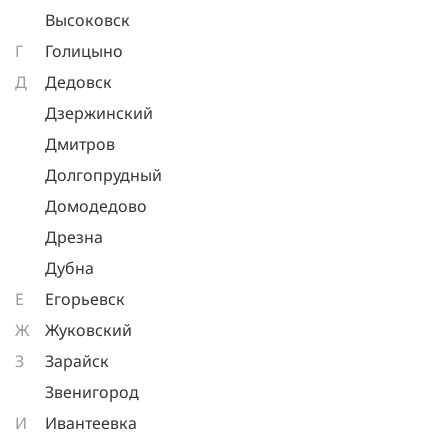
Высоковск
Г
Голицыно
Д
Дедовск
Дзержинский
Дмитров
Долгопрудный
Домодедово
Дрезна
Дубна
Е
Егорьевск
Ж
Жуковский
З
Зарайск
Звенигород
И
Ивантеевка