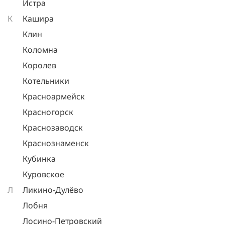
Истра
К
Кашира
Клин
Коломна
Королев
Котельники
Красноармейск
Красногорск
Краснозаводск
Краснознаменск
Кубинка
Куровское
Л
Ликино-Дулёво
Лобня
Лосино-Петровский