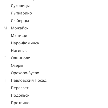
Луховицы
Лыткарино
Люберцы
М
Можайск
Мытищи
Н
Наро-Фоминск
Ногинск
О
Одинцово
Озёры
Орехово-Зуево
П
Павловский Посад
Пересвет
Подольск
Протвино