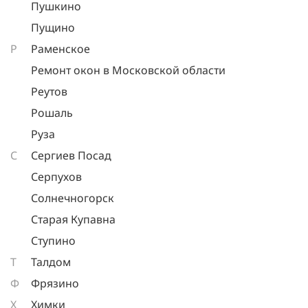
Пушкино
Пущино
Р
Раменское
Ремонт окон в Московской области
Реутов
Рошаль
Руза
С
Сергиев Посад
Серпухов
Солнечногорск
Старая Купавна
Ступино
Т
Талдом
Ф
Фрязино
Х
Химки