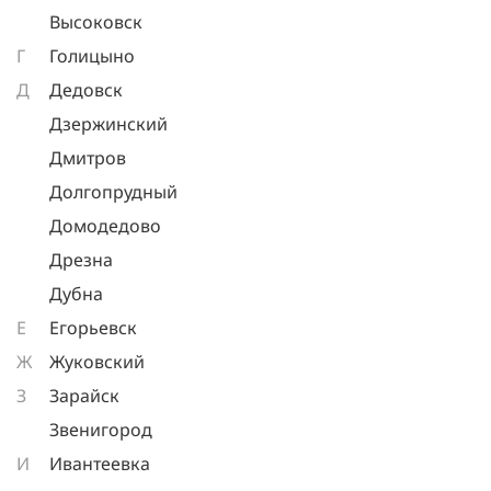
Высоковск
Г
Голицыно
Д
Дедовск
Дзержинский
Дмитров
Долгопрудный
Домодедово
Дрезна
Дубна
Е
Егорьевск
Ж
Жуковский
З
Зарайск
Звенигород
И
Ивантеевка