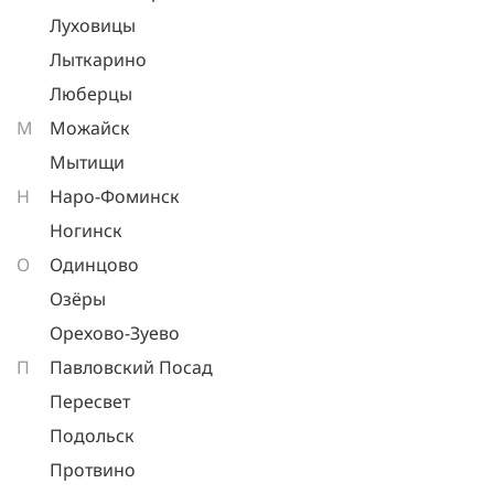
Луховицы
Лыткарино
Люберцы
М
Можайск
Мытищи
Н
Наро-Фоминск
Ногинск
О
Одинцово
Озёры
Орехово-Зуево
П
Павловский Посад
Пересвет
Подольск
Протвино