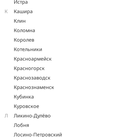
Истра
К
Кашира
Клин
Коломна
Королев
Котельники
Красноармейск
Красногорск
Краснозаводск
Краснознаменск
Кубинка
Куровское
Л
Ликино-Дулёво
Лобня
Лосино-Петровский