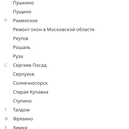
Пушкино
Пущино
Р
Раменское
Ремонт окон в Московской области
Реутов
Рошаль
Руза
С
Сергиев Посад
Серпухов
Солнечногорск
Старая Купавна
Ступино
Т
Талдом
Ф
Фрязино
Х
Химки