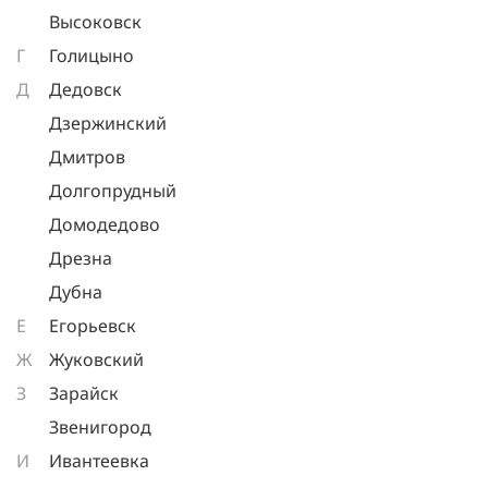
Высоковск
Г
Голицыно
Д
Дедовск
Дзержинский
Дмитров
Долгопрудный
Домодедово
Дрезна
Дубна
Е
Егорьевск
Ж
Жуковский
З
Зарайск
Звенигород
И
Ивантеевка