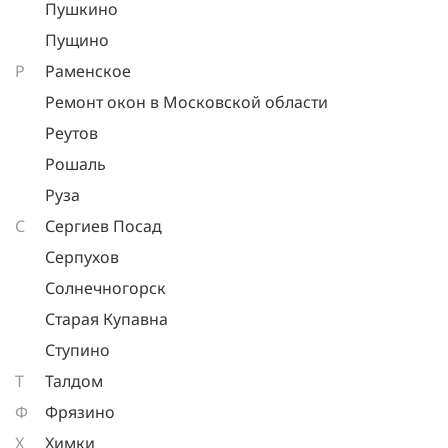
Пушкино
Пущино
Р
Раменское
Ремонт окон в Московской области
Реутов
Рошаль
Руза
С
Сергиев Посад
Серпухов
Солнечногорск
Старая Купавна
Ступино
Т
Талдом
Ф
Фрязино
Х
Химки