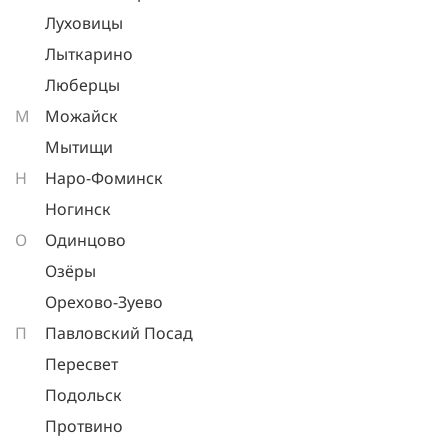
Луховицы
Лыткарино
Люберцы
М
Можайск
Мытищи
Н
Наро-Фоминск
Ногинск
О
Одинцово
Озёры
Орехово-Зуево
П
Павловский Посад
Пересвет
Подольск
Протвино