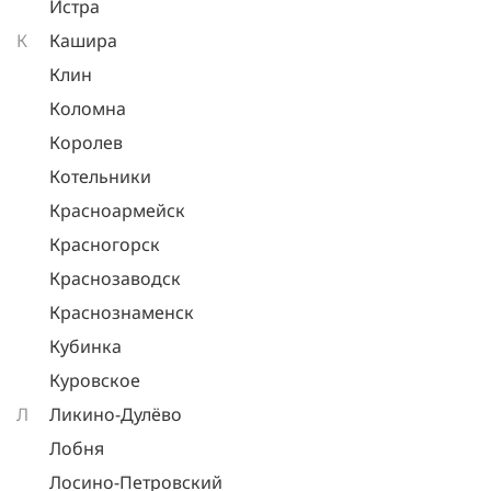
Истра
К
Кашира
Клин
Коломна
Королев
Котельники
Красноармейск
Красногорск
Краснозаводск
Краснознаменск
Кубинка
Куровское
Л
Ликино-Дулёво
Лобня
Лосино-Петровский