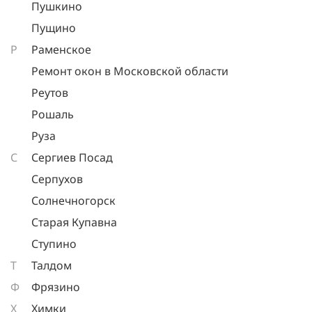
Пушкино
Пущино
Р
Раменское
Ремонт окон в Московской области
Реутов
Рошаль
Руза
С
Сергиев Посад
Серпухов
Солнечногорск
Старая Купавна
Ступино
Т
Талдом
Ф
Фрязино
Х
Химки