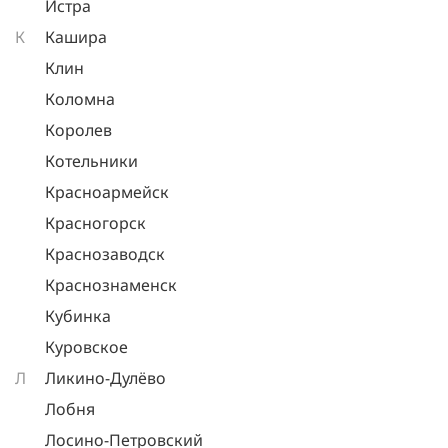
Истра
К
Кашира
Клин
Коломна
Королев
Котельники
Красноармейск
Красногорск
Краснозаводск
Краснознаменск
Кубинка
Куровское
Л
Ликино-Дулёво
Лобня
Лосино-Петровский