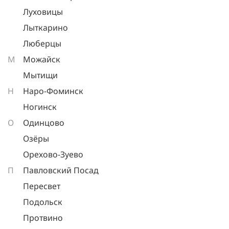
Луховицы
Лыткарино
Люберцы
М
Можайск
Мытищи
Н
Наро-Фоминск
Ногинск
О
Одинцово
Озёры
Орехово-Зуево
П
Павловский Посад
Пересвет
Подольск
Протвино