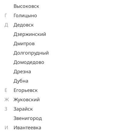
Высоковск
Г
Голицыно
Д
Дедовск
Дзержинский
Дмитров
Долгопрудный
Домодедово
Дрезна
Дубна
Е
Егорьевск
Ж
Жуковский
З
Зарайск
Звенигород
И
Ивантеевка