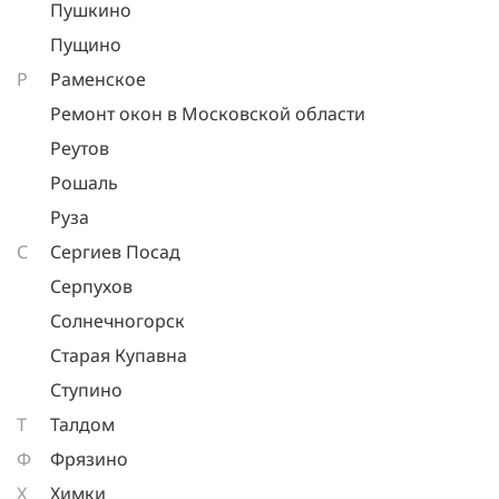
Пушкино
Пущино
Р
Раменское
Ремонт окон в Московской области
Реутов
Рошаль
Руза
С
Сергиев Посад
Серпухов
Солнечногорск
Старая Купавна
Ступино
Т
Талдом
Ф
Фрязино
Х
Химки