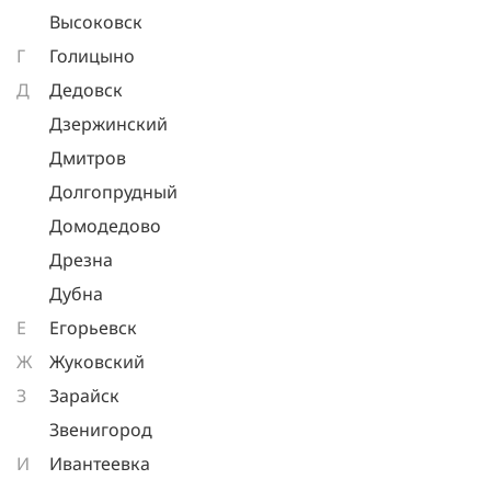
Высоковск
Г
Голицыно
Д
Дедовск
Дзержинский
Дмитров
Долгопрудный
Домодедово
Дрезна
Дубна
Е
Егорьевск
Ж
Жуковский
З
Зарайск
Звенигород
И
Ивантеевка