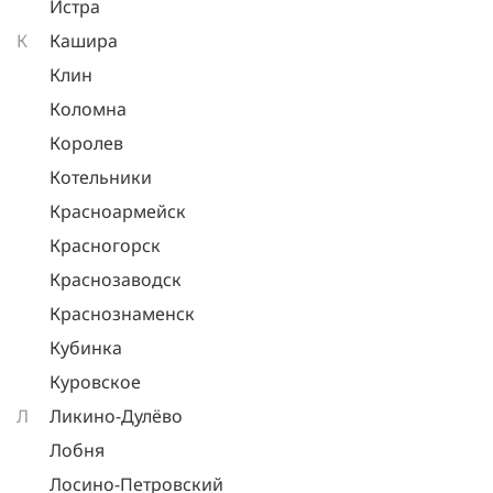
Истра
К
Кашира
Клин
Коломна
Королев
Котельники
Красноармейск
Красногорск
Краснозаводск
Краснознаменск
Кубинка
Куровское
Л
Ликино-Дулёво
Лобня
Лосино-Петровский