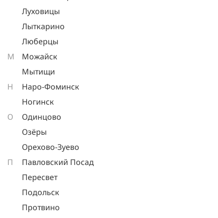
Луховицы
Лыткарино
Люберцы
М
Можайск
Мытищи
Н
Наро-Фоминск
Ногинск
О
Одинцово
Озёры
Орехово-Зуево
П
Павловский Посад
Пересвет
Подольск
Протвино