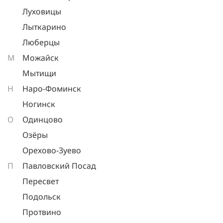
Луховицы
Лыткарино
Люберцы
М
Можайск
Мытищи
Н
Наро-Фоминск
Ногинск
О
Одинцово
Озёры
Орехово-Зуево
П
Павловский Посад
Пересвет
Подольск
Протвино