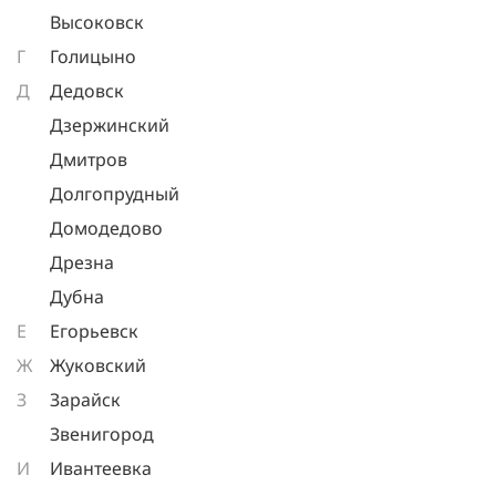
Высоковск
Г
Голицыно
Д
Дедовск
Дзержинский
Дмитров
Долгопрудный
Домодедово
Дрезна
Дубна
Е
Егорьевск
Ж
Жуковский
З
Зарайск
Звенигород
И
Ивантеевка