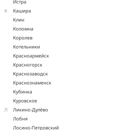
Истра
К
Кашира
Клин
Коломна
Королев
Котельники
Красноармейск
Красногорск
Краснозаводск
Краснознаменск
Кубинка
Куровское
Л
Ликино-Дулёво
Лобня
Лосино-Петровский