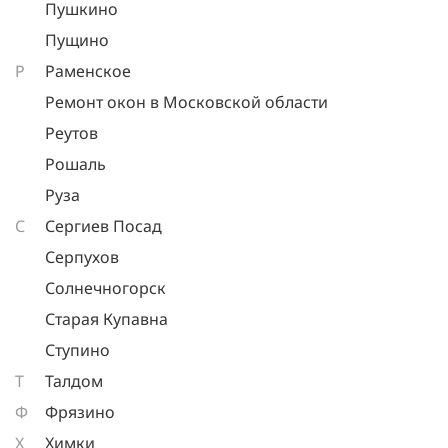
Пушкино
Пущино
Р
Раменское
Ремонт окон в Московской области
Реутов
Рошаль
Руза
С
Сергиев Посад
Серпухов
Солнечногорск
Старая Купавна
Ступино
Т
Талдом
Ф
Фрязино
Х
Химки