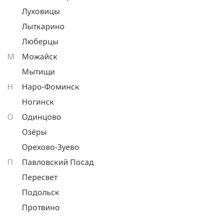
Луховицы
Лыткарино
Люберцы
М
Можайск
Мытищи
Н
Наро-Фоминск
Ногинск
О
Одинцово
Озёры
Орехово-Зуево
П
Павловский Посад
Пересвет
Подольск
Протвино