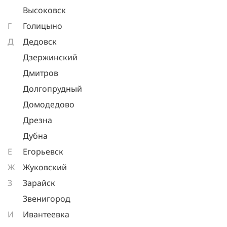
Высоковск
Г
Голицыно
Д
Дедовск
Дзержинский
Дмитров
Долгопрудный
Домодедово
Дрезна
Дубна
Е
Егорьевск
Ж
Жуковский
З
Зарайск
Звенигород
И
Ивантеевка