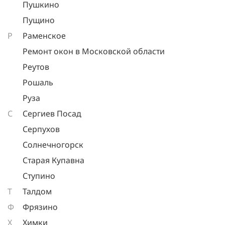
Пушкино
Пущино
Р
Раменское
Ремонт окон в Московской области
Реутов
Рошаль
Руза
С
Сергиев Посад
Серпухов
Солнечногорск
Старая Купавна
Ступино
Т
Талдом
Ф
Фрязино
Х
Химки