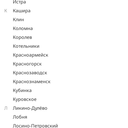
Истра
К
Кашира
Клин
Коломна
Королев
Котельники
Красноармейск
Красногорск
Краснозаводск
Краснознаменск
Кубинка
Куровское
Л
Ликино-Дулёво
Лобня
Лосино-Петровский