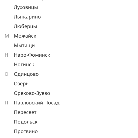
Луховицы
Лыткарино
Люберцы
М
Можайск
Мытищи
Н
Наро-Фоминск
Ногинск
О
Одинцово
Озёры
Орехово-Зуево
П
Павловский Посад
Пересвет
Подольск
Протвино