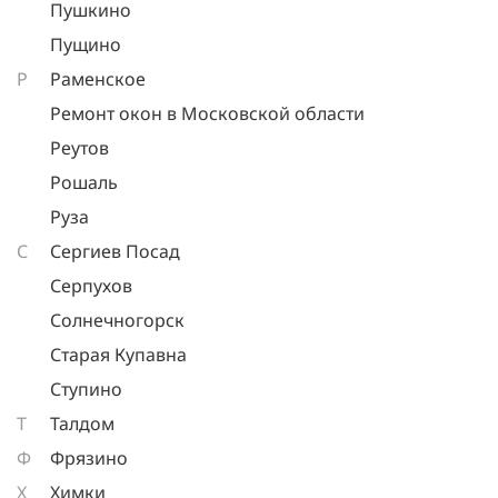
Пушкино
Пущино
Р
Раменское
Ремонт окон в Московской области
Реутов
Рошаль
Руза
С
Сергиев Посад
Серпухов
Солнечногорск
Старая Купавна
Ступино
Т
Талдом
Ф
Фрязино
Х
Химки