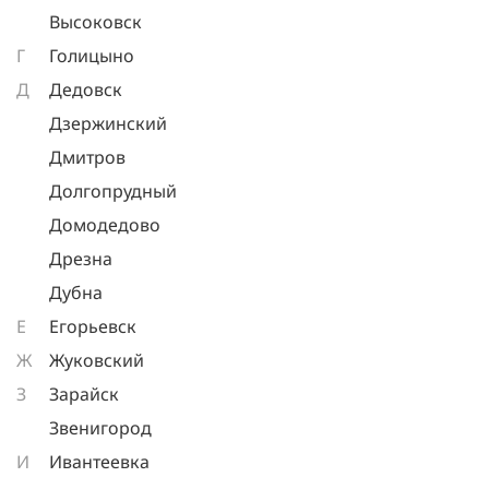
Высоковск
Г
Голицыно
Д
Дедовск
Дзержинский
Дмитров
Долгопрудный
Домодедово
Дрезна
Дубна
Е
Егорьевск
Ж
Жуковский
З
Зарайск
Звенигород
И
Ивантеевка