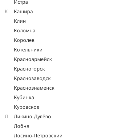
Истра
К
Кашира
Клин
Коломна
Королев
Котельники
Красноармейск
Красногорск
Краснозаводск
Краснознаменск
Кубинка
Куровское
Л
Ликино-Дулёво
Лобня
Лосино-Петровский