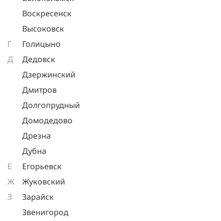
Воскресенск
Высоковск
Г
Голицыно
Д
Дедовск
Дзержинский
Дмитров
Долгопрудный
Домодедово
Дрезна
Дубна
Е
Егорьевск
Ж
Жуковский
З
Зарайск
Звенигород