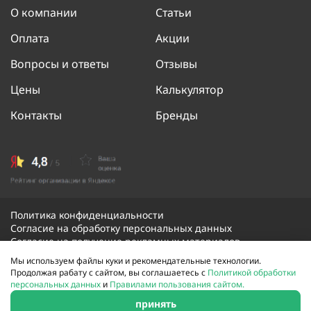
О компании
Статьи
Оплата
Акции
Вопросы и ответы
Отзывы
Цены
Калькулятор
Контакты
Бренды
Политика конфиденциальности
Согласие на обработку персональных данных
Согласие на получение рекламных материалов
Мы используем файлы куки и рекомендательные технологии.
Продолжая рабату с сайтом, вы соглашаетесь с
Политикой обработки
© 2026 Скорая оконная помощь. Все права защищены.
персональных данных
и
Правилами пользования сайтом.
Сайт не является публичной офертой и носит
информационный характер.
принять