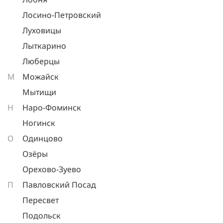
Лосино-Петровский
Луховицы
Лыткарино
Люберцы
М
Можайск
Мытищи
Н
Наро-Фоминск
Ногинск
О
Одинцово
Озёры
Орехово-Зуево
П
Павловский Посад
Пересвет
Подольск