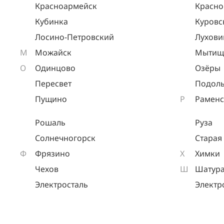
Красноармейск
Красно
Кубинка
Куровс
Лосино-Петровский
Лухов
М
Можайск
Мытищ
О
Одинцово
Озёры
Пересвет
Подоль
Пущино
Р
Раменс
Рошаль
Руза
Солнечногорск
Старая
Ф
Фрязино
Х
Химки
Чехов
Ш
Шатур
Электросталь
Электр