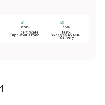
!
Гарантия
3 года!
Выезд за
45 мин!
И