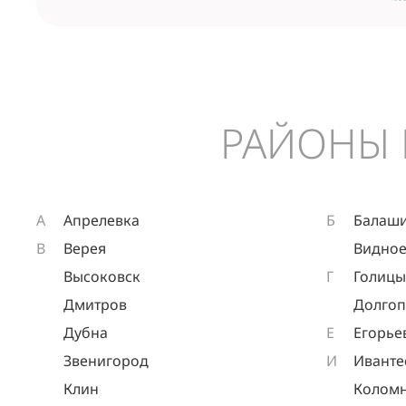
РАЙОНЫ 
А
Апрелевка
Б
Балаш
В
Верея
Видно
Высоковск
Г
Голиц
Дмитров
Долго
Дубна
Е
Егорье
Звенигород
И
Иванте
Клин
Колом