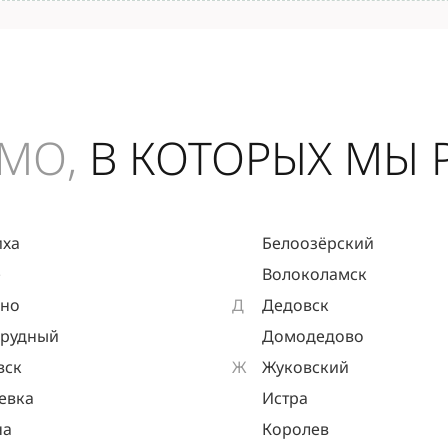
МО,
В КОТОРЫХ МЫ 
иха
Белоозёрский
е
Волоколамск
ыно
Д
Дедовск
прудный
Домодедово
вск
Ж
Жуковский
евка
Истра
на
Королев