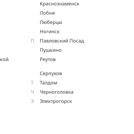
Краснознаменск
Лобня
Люберцы
Ногинск
П
Павловский Посад
Пушкино
ской
Реутов
Серпухов
Т
Талдом
Ч
Черноголовка
Э
Электрогорск