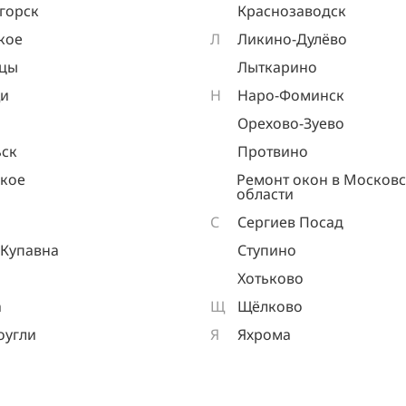
горск
Краснозаводск
кое
Л
Ликино-Дулёво
ицы
Лыткарино
и
Н
Наро-Фоминск
Орехово-Зуево
ск
Протвино
кое
Ремонт окон в Москов
области
С
Сергиев Посад
 Купавна
Ступино
Хотьково
а
Щ
Щёлково
оугли
Я
Яхрома