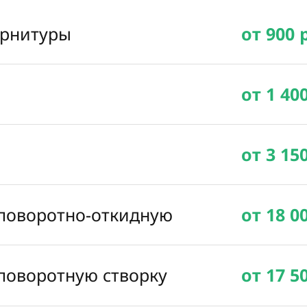
урнитуры
от 900 
от 1 40
от 3 15
 поворотно-откидную
от 18 0
 поворотную створку
от 17 5