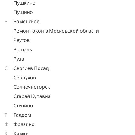
Пушкино
Пущино
Р
Раменское
Ремонт окон в Московской области
Реутов
Рошаль
Руза
С
Сергиев Посад
Серпухов
Солнечногорск
Старая Купавна
Ступино
Т
Талдом
Ф
Фрязино
Х
Химки