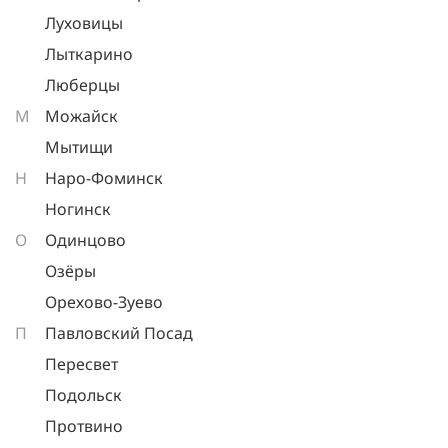
Луховицы
Лыткарино
Люберцы
М
Можайск
Мытищи
Н
Наро-Фоминск
Ногинск
О
Одинцово
Озёры
Орехово-Зуево
П
Павловский Посад
Пересвет
Подольск
Протвино