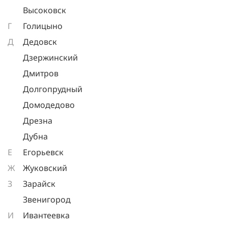
Высоковск
Г
Голицыно
Д
Дедовск
Дзержинский
Дмитров
Долгопрудный
Домодедово
Дрезна
Дубна
Е
Егорьевск
Ж
Жуковский
З
Зарайск
Звенигород
И
Ивантеевка