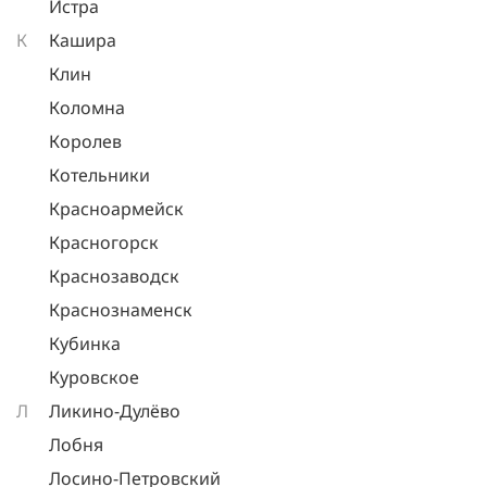
Истра
К
Кашира
Клин
Коломна
Королев
Котельники
Красноармейск
Красногорск
Краснозаводск
Краснознаменск
Кубинка
Куровское
Л
Ликино-Дулёво
Лобня
Лосино-Петровский