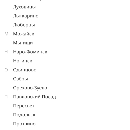
Луховицы
Лыткарино
Люберцы
М
Можайск
Мытищи
Н
Наро-Фоминск
Ногинск
О
Одинцово
Озёры
Орехово-Зуево
П
Павловский Посад
Пересвет
Подольск
Протвино