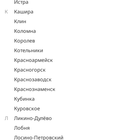
Истра
К
Кашира
Клин
Коломна
Королев
Котельники
Красноармейск
Красногорск
Краснозаводск
Краснознаменск
Кубинка
Куровское
Л
Ликино-Дулёво
Лобня
Лосино-Петровский