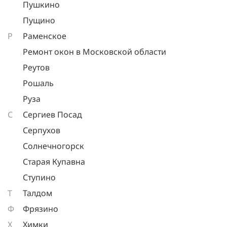
Пушкино
Пущино
Р
Раменское
Ремонт окон в Московской области
Реутов
Рошаль
Руза
С
Сергиев Посад
Серпухов
Солнечногорск
Старая Купавна
Ступино
Т
Талдом
Ф
Фрязино
Х
Химки