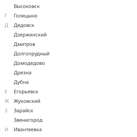
Высоковск
Г
Голицыно
Д
Дедовск
Дзержинский
Дмитров
Долгопрудный
Домодедово
Дрезна
Дубна
Е
Егорьевск
Ж
Жуковский
З
Зарайск
Звенигород
И
Ивантеевка