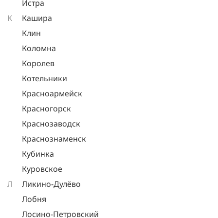
Истра
К
Кашира
Клин
Коломна
Королев
Котельники
Красноармейск
Красногорск
Краснозаводск
Краснознаменск
Кубинка
Куровское
Л
Ликино-Дулёво
Лобня
Лосино-Петровский