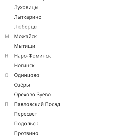
Луховицы
Лыткарино
Люберцы
М
Можайск
Мытищи
Н
Наро-Фоминск
Ногинск
О
Одинцово
Озёры
Орехово-Зуево
П
Павловский Посад
Пересвет
Подольск
Протвино