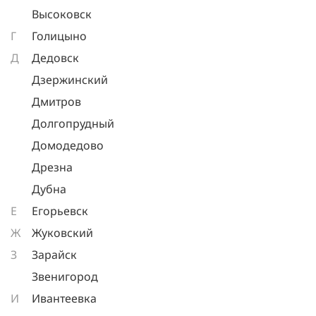
Высоковск
Г
Голицыно
Д
Дедовск
Дзержинский
Дмитров
Долгопрудный
Домодедово
Дрезна
Дубна
Е
Егорьевск
Ж
Жуковский
З
Зарайск
Звенигород
И
Ивантеевка