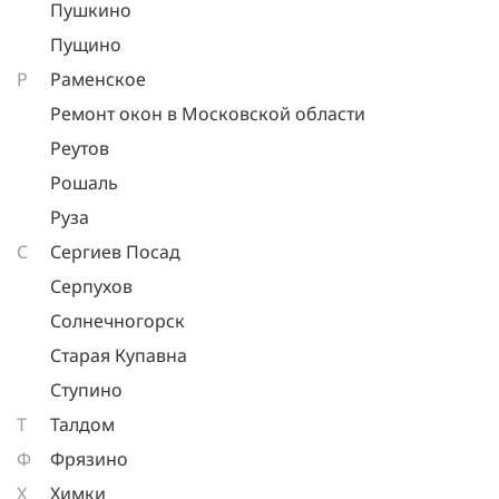
Пушкино
Пущино
Р
Раменское
Ремонт окон в Московской области
Реутов
Рошаль
Руза
С
Сергиев Посад
Серпухов
Солнечногорск
Старая Купавна
Ступино
Т
Талдом
Ф
Фрязино
Х
Химки