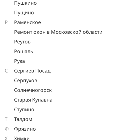
Пушкино
Пущино
Р
Раменское
Ремонт окон в Московской области
Реутов
Рошаль
Руза
С
Сергиев Посад
Серпухов
Солнечногорск
Старая Купавна
Ступино
Т
Талдом
Ф
Фрязино
Х
Химки