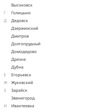
Высоковск
Г
Голицыно
Д
Дедовск
Дзержинский
Дмитров
Долгопрудный
Домодедово
Дрезна
Дубна
Е
Егорьевск
Ж
Жуковский
З
Зарайск
Звенигород
И
Ивантеевка