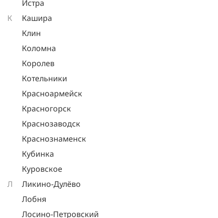
Истра
К
Кашира
Клин
Коломна
Королев
Котельники
Красноармейск
Красногорск
Краснозаводск
Краснознаменск
Кубинка
Куровское
Л
Ликино-Дулёво
Лобня
Лосино-Петровский