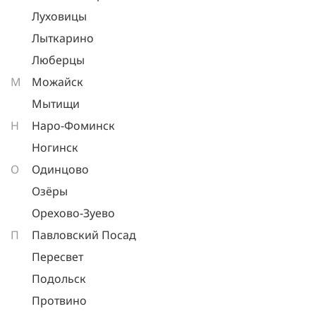
Луховицы
Лыткарино
Люберцы
М
Можайск
Мытищи
Н
Наро-Фоминск
Ногинск
О
Одинцово
Озёры
Орехово-Зуево
П
Павловский Посад
Пересвет
Подольск
Протвино