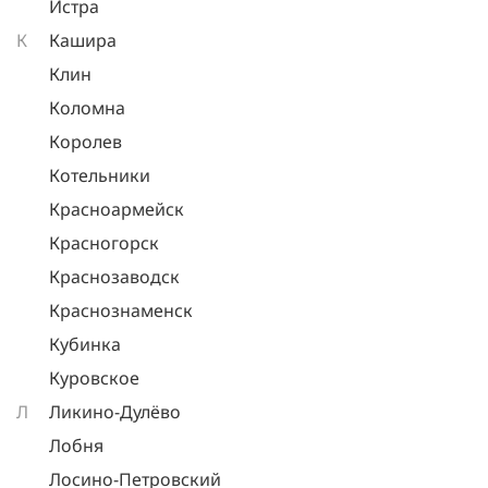
Истра
К
Кашира
Клин
Коломна
Королев
Котельники
Красноармейск
Красногорск
Краснозаводск
Краснознаменск
Кубинка
Куровское
Л
Ликино-Дулёво
Лобня
Лосино-Петровский