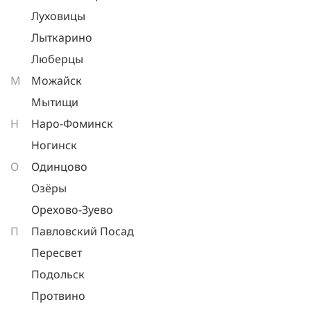
Луховицы
Лыткарино
Люберцы
М
Можайск
Мытищи
Н
Наро-Фоминск
Ногинск
О
Одинцово
Озёры
Орехово-Зуево
П
Павловский Посад
Пересвет
Подольск
Протвино