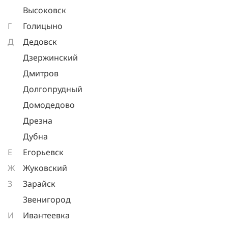
Высоковск
Г
Голицыно
Д
Дедовск
Дзержинский
Дмитров
Долгопрудный
Домодедово
Дрезна
Дубна
Е
Егорьевск
Ж
Жуковский
З
Зарайск
Звенигород
И
Ивантеевка