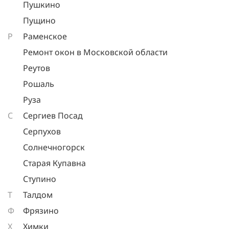
Пушкино
Пущино
Р
Раменское
Ремонт окон в Московской области
Реутов
Рошаль
Руза
С
Сергиев Посад
Серпухов
Солнечногорск
Старая Купавна
Ступино
Т
Талдом
Ф
Фрязино
Х
Химки