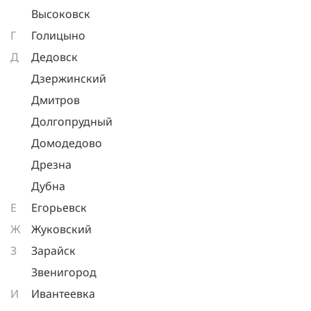
Высоковск
Г
Голицыно
Д
Дедовск
Дзержинский
Дмитров
Долгопрудный
Домодедово
Дрезна
Дубна
Е
Егорьевск
Ж
Жуковский
З
Зарайск
Звенигород
И
Ивантеевка