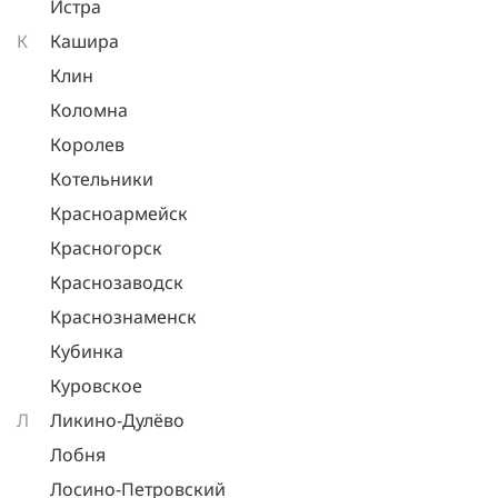
Истра
К
Кашира
Клин
Коломна
Королев
Котельники
Красноармейск
Красногорск
Краснозаводск
Краснознаменск
Кубинка
Куровское
Л
Ликино-Дулёво
Лобня
Лосино-Петровский