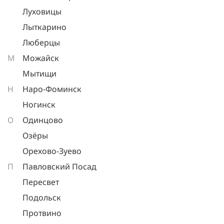
Луховицы
Лыткарино
Люберцы
М
Можайск
Мытищи
Н
Наро-Фоминск
Ногинск
О
Одинцово
Озёры
Орехово-Зуево
П
Павловский Посад
Пересвет
Подольск
Протвино