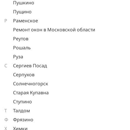
Пушкино
Пущино
Р
Раменское
Ремонт окон в Московской области
Реутов
Рошаль
Руза
С
Сергиев Посад
Серпухов
Солнечногорск
Старая Купавна
Ступино
Т
Талдом
Ф
Фрязино
Х
Химки