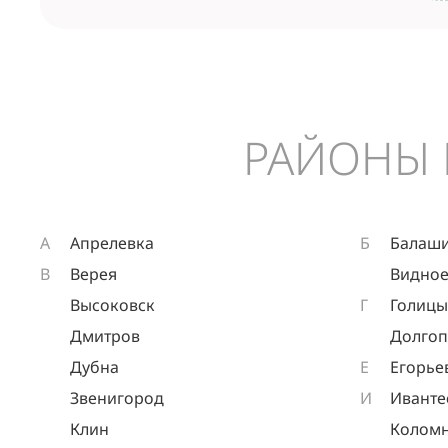
РАЙОНЫ 
А
Апрелевка
Б
Балаш
В
Верея
Видно
Высоковск
Г
Голиц
Дмитров
Долго
Дубна
Е
Егорье
Звенигород
И
Иванте
Клин
Колом