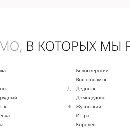
МО,
В КОТОРЫХ МЫ 
иха
Белоозёрский
е
Волоколамск
ыно
Д
Дедовск
прудный
Домодедово
вск
Ж
Жуковский
евка
Истра
на
Королев