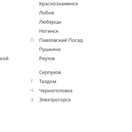
Краснознаменск
Лобня
Люберцы
Ногинск
П
Павловский Посад
Пушкино
ской
Реутов
Серпухов
Т
Талдом
Ч
Черноголовка
Э
Электрогорск