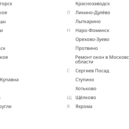
горск
Краснозаводск
кое
Л
Ликино-Дулёво
ицы
Лыткарино
и
Н
Наро-Фоминск
Орехово-Зуево
ск
Протвино
кое
Ремонт окон в Москов
области
С
Сергиев Посад
 Купавна
Ступино
Хотьково
а
Щ
Щёлково
оугли
Я
Яхрома