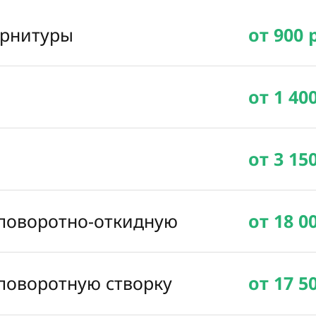
урнитуры
от 900 
от 1 40
от 3 15
 поворотно-откидную
от 18 0
 поворотную створку
от 17 5