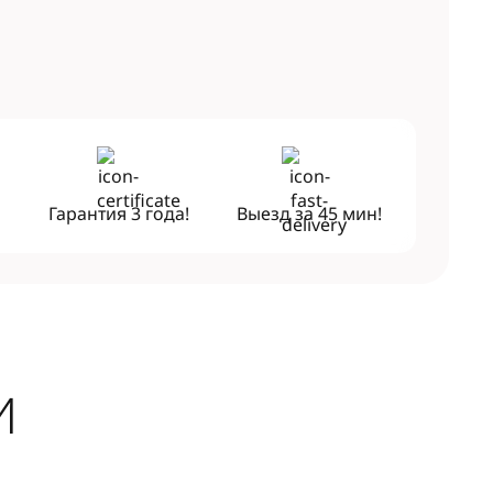
!
Гарантия
3 года!
Выезд за
45 мин!
И