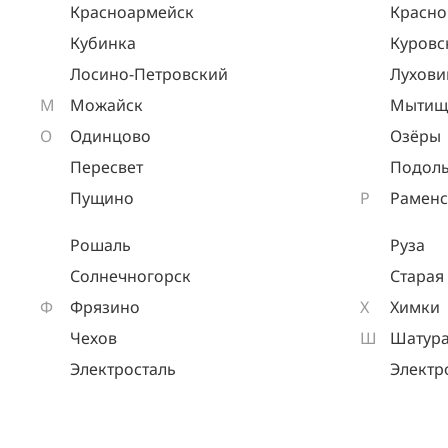
Красноармейск
Красно
Кубинка
Куровс
Лосино-Петровский
Лухов
М
Можайск
Мытищ
О
Одинцово
Озёры
Пересвет
Подоль
Пущино
Р
Раменс
Рошаль
Руза
Солнечногорск
Старая
Ф
Фрязино
Х
Химки
Чехов
Ш
Шатур
Электросталь
Электр