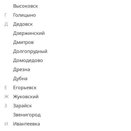
Высоковск
Г
Голицыно
Д
Дедовск
Дзержинский
Дмитров
Долгопрудный
Домодедово
Дрезна
Дубна
Е
Егорьевск
Ж
Жуковский
З
Зарайск
Звенигород
И
Ивантеевка