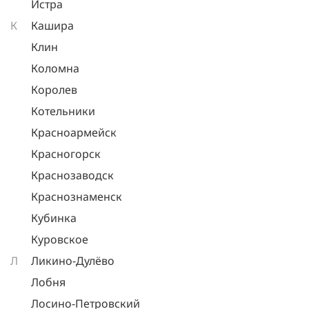
Истра
К
Кашира
Клин
Коломна
Королев
Котельники
Красноармейск
Красногорск
Краснозаводск
Краснознаменск
Кубинка
Куровское
Л
Ликино-Дулёво
Лобня
Лосино-Петровский