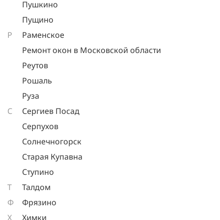
Пушкино
Пущино
Р
Раменское
Ремонт окон в Московской области
Реутов
Рошаль
Руза
С
Сергиев Посад
Серпухов
Солнечногорск
Старая Купавна
Ступино
Т
Талдом
Ф
Фрязино
Х
Химки