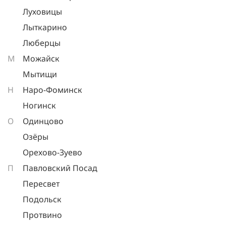
Луховицы
Лыткарино
Люберцы
М
Можайск
Мытищи
Н
Наро-Фоминск
Ногинск
О
Одинцово
Озёры
Орехово-Зуево
П
Павловский Посад
Пересвет
Подольск
Протвино