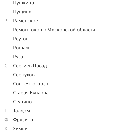
Пушкино
Пущино
Р
Раменское
Ремонт окон в Московской области
Реутов
Рошаль
Руза
С
Сергиев Посад
Серпухов
Солнечногорск
Старая Купавна
Ступино
Т
Талдом
Ф
Фрязино
Х
Химки