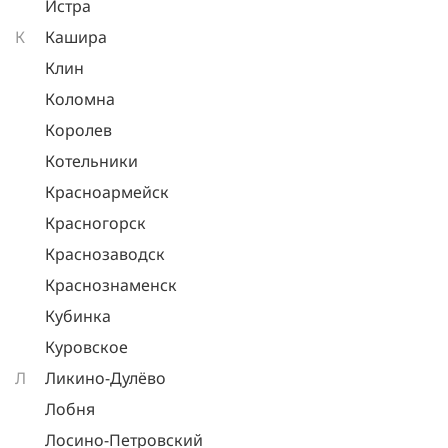
Истра
К
Кашира
Клин
Коломна
Королев
Котельники
Красноармейск
Красногорск
Краснозаводск
Краснознаменск
Кубинка
Куровское
Л
Ликино-Дулёво
Лобня
Лосино-Петровский