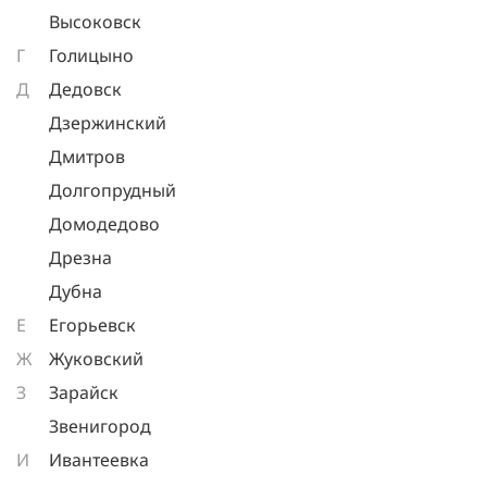
Высоковск
Г
Голицыно
Д
Дедовск
Дзержинский
Дмитров
Долгопрудный
Домодедово
Дрезна
Дубна
Е
Егорьевск
Ж
Жуковский
З
Зарайск
Звенигород
И
Ивантеевка