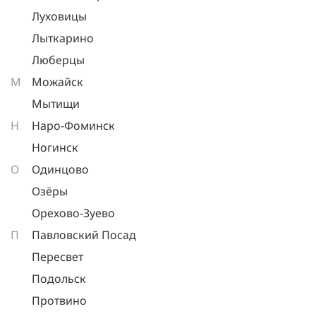
Луховицы
Лыткарино
Люберцы
М
Можайск
Мытищи
Н
Наро-Фоминск
Ногинск
О
Одинцово
Озёры
Орехово-Зуево
П
Павловский Посад
Пересвет
Подольск
Протвино