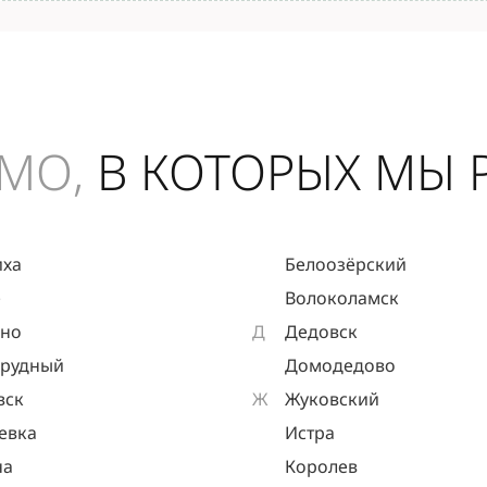
МО,
В КОТОРЫХ МЫ 
иха
Белоозёрский
е
Волоколамск
ыно
Д
Дедовск
прудный
Домодедово
вск
Ж
Жуковский
евка
Истра
на
Королев