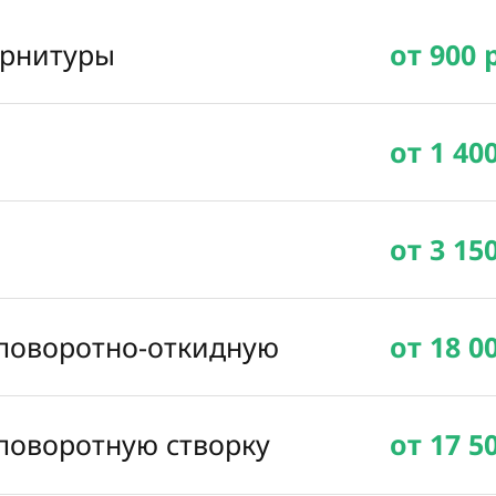
урнитуры
от 900 
от 1 40
от 3 15
 поворотно-откидную
от 18 0
 поворотную створку
от 17 5