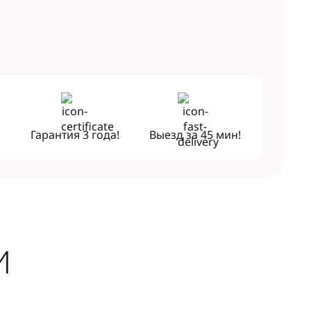
!
Гарантия
3 года!
Выезд за
45 мин!
И