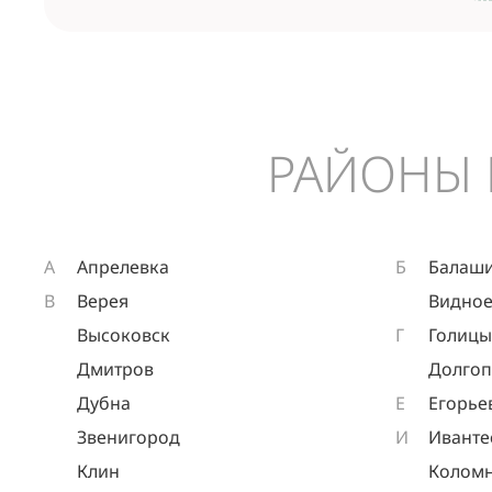
РАЙОНЫ 
А
Апрелевка
Б
Балаш
В
Верея
Видно
Высоковск
Г
Голиц
Дмитров
Долго
Дубна
Е
Егорье
Звенигород
И
Иванте
Клин
Колом