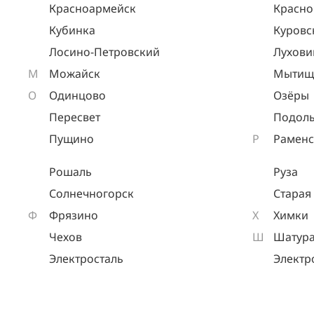
Красноармейск
Красно
Кубинка
Куровс
Лосино-Петровский
Лухов
М
Можайск
Мытищ
О
Одинцово
Озёры
Пересвет
Подоль
Пущино
Р
Раменс
Рошаль
Руза
Солнечногорск
Старая
Ф
Фрязино
Х
Химки
Чехов
Ш
Шатур
Электросталь
Электр