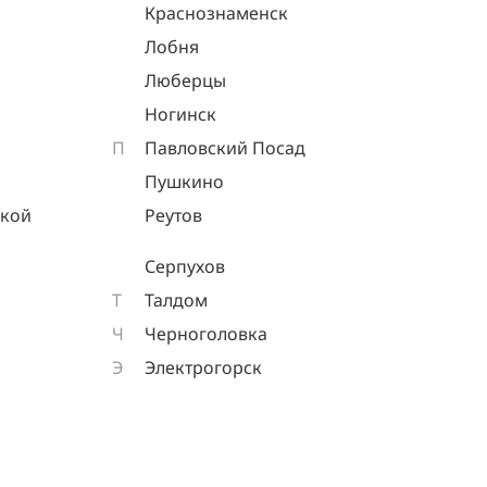
Краснознаменск
Лобня
Люберцы
Ногинск
П
Павловский Посад
Пушкино
ской
Реутов
Серпухов
Т
Талдом
Ч
Черноголовка
Э
Электрогорск