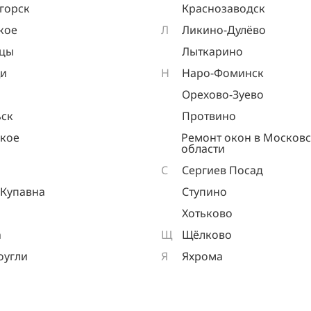
горск
Краснозаводск
кое
Л
Ликино-Дулёво
ицы
Лыткарино
и
Н
Наро-Фоминск
Орехово-Зуево
ск
Протвино
кое
Ремонт окон в Москов
области
С
Сергиев Посад
 Купавна
Ступино
Хотьково
а
Щ
Щёлково
оугли
Я
Яхрома