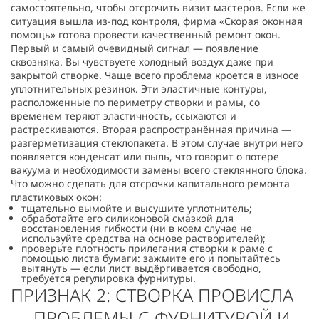
самостоятельно, чтобы отсрочить визит мастеров. Если же
ситуация вышла из-под контроля, фирма «Скорая оконная
помощь» готова провести качественный ремонт окон.
Первый и самый очевидный сигнал — появление
сквозняка. Вы чувствуете холодный воздух даже при
закрытой створке. Чаще всего проблема кроется в износе
уплотнительных резинок. Эти эластичные контуры,
расположенные по периметру створки и рамы, со
временем теряют эластичность, ссыхаются и
растрескиваются. Вторая распространённая причина —
разгерметизация стеклопакета. В этом случае внутри него
появляется конденсат или пыль, что говорит о потере
вакуума и необходимости замены всего стеклянного блока.
Что можно сделать для отсрочки капитального ремонта
пластиковых окон:
тщательно вымойте и высушите уплотнитель;
обработайте его силиконовой смазкой для
восстановления гибкости (ни в коем случае не
используйте средства на основе растворителей);
проверьте плотность прилегания створки к раме с
помощью листа бумаги: зажмите его и попытайтесь
вытянуть — если лист выдёргивается свободно,
требуется регулировка фурнитуры.
ПРИЗНАК 2: СТВОРКА ПРОВИСЛА
— ПРОБЛЕМЫ С ФУРНИТУРОЙ И