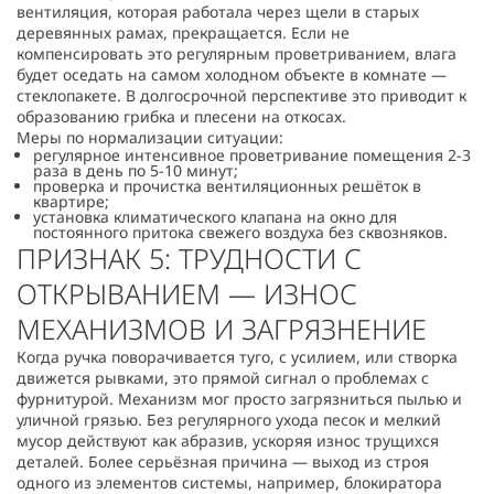
вентиляция, которая работала через щели в старых
деревянных рамах, прекращается. Если не
компенсировать это регулярным проветриванием, влага
будет оседать на самом холодном объекте в комнате —
стеклопакете. В долгосрочной перспективе это приводит к
образованию грибка и плесени на откосах.
Меры по нормализации ситуации:
регулярное интенсивное проветривание помещения 2-3
раза в день по 5-10 минут;
проверка и прочистка вентиляционных решёток в
квартире;
установка климатического клапана на окно для
постоянного притока свежего воздуха без сквозняков.
ПРИЗНАК 5: ТРУДНОСТИ С
ОТКРЫВАНИЕМ — ИЗНОС
МЕХАНИЗМОВ И ЗАГРЯЗНЕНИЕ
Когда ручка поворачивается туго, с усилием, или створка
движется рывками, это прямой сигнал о проблемах с
фурнитурой. Механизм мог просто загрязниться пылью и
уличной грязью. Без регулярного ухода песок и мелкий
мусор действуют как абразив, ускоряя износ трущихся
деталей. Более серьёзная причина — выход из строя
одного из элементов системы, например, блокиратора