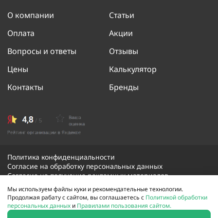
О компании
Статьи
Оплата
Акции
Вопросы и ответы
Отзывы
Цены
Калькулятор
Контакты
Бренды
Политика конфиденциальности
Согласие на обработку персональных данных
Согласие на получение рекламных материалов
Мы используем файлы куки и рекомендательные технологии.
Продолжая рабату с сайтом, вы соглашаетесь с
Политикой обработки
© 2026 Скорая оконная помощь. Все права защищены.
персональных данных
и
Правилами пользования сайтом.
Сайт не является публичной офертой и носит
информационный характер.