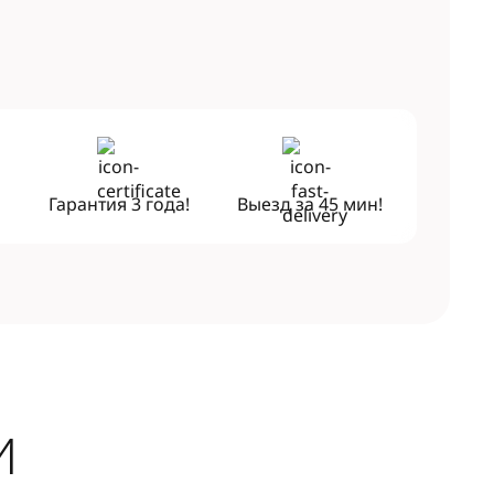
!
Гарантия
3 года!
Выезд за
45 мин!
И