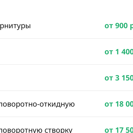
урнитуры
от 900 
от 1 40
от 3 15
 поворотно-откидную
от 18 0
 поворотную створку
от 17 5