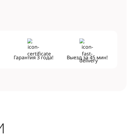
!
Гарантия
3 года!
Выезд за
45 мин!
И