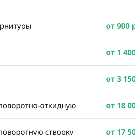
урнитуры
от 900 
от 1 40
от 3 15
 поворотно-откидную
от 18 0
 поворотную створку
от 17 5