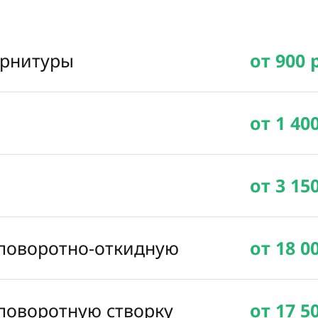
урнитуры
от 900 
от 1 40
от 3 15
 поворотно-откидную
от 18 0
 поворотную створку
от 17 5