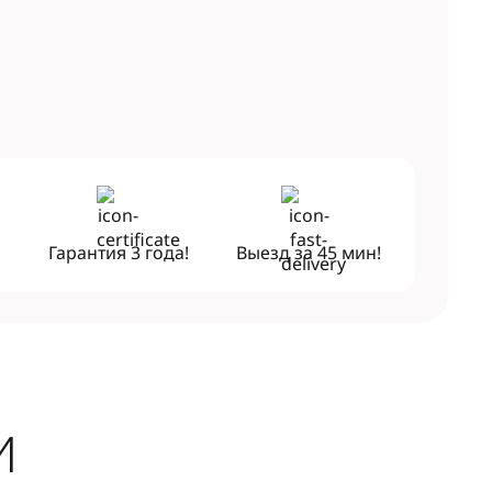
!
Гарантия
3 года!
Выезд за
45 мин!
И