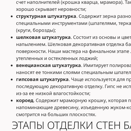
счет наполнителей (крошка кварца, мрамора). Та
хорошо скрывает неровности;
структурная штукатурка
. Содержит зерна разн
специальными инструментами (шпателями, терк
(круги, борозды);
шелковая штукатурка
. Состоит из основы и цв
напылением. Шелковая декоративная отделка бал
поверхности. Наши мастера на финальном этапе 
утепленных и остекленных лоджий;
венецианская штукатурка
. Имитирует полиров
наносят ее тонкими слоями специальным шпател
гипсовая штукатурка
. Чаще используется для 
последующую декоративную отделку. Гипс не ис
из-за ее низкой влагостойкости;
короед
. Содержит мраморную крошку, которая п
напоминающие древесину, изъеденную жуком-ко
смотрится на больших плоскостях.
ЭТАПЫ ОТДЕЛКИ СТЕН 